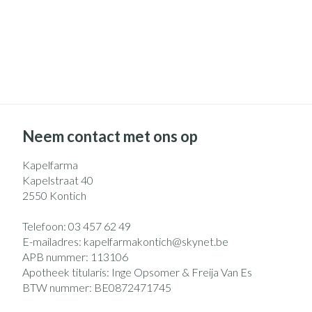
Neem contact met ons op
Kapelfarma
Kapelstraat 40
2550
Kontich
Telefoon:
03 457 62 49
E-mailadres:
kapelfarmakontich@
skynet.be
APB nummer:
113106
Apotheek titularis:
Inge Opsomer & Freija Van Es
BTW nummer:
BE0872471745