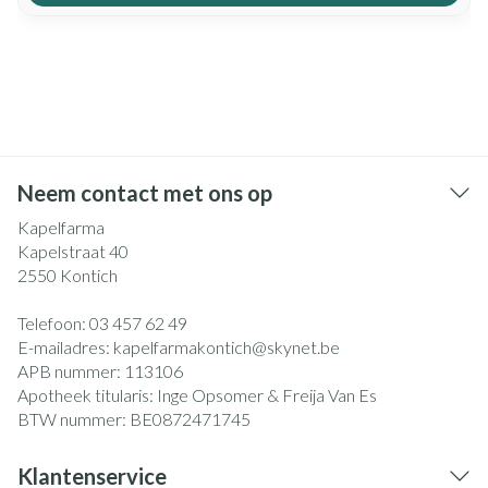
Neem contact met ons op
Kapelfarma
Kapelstraat 40
2550
Kontich
Telefoon:
03 457 62 49
E-mailadres:
kapelfarmakontich@
skynet.be
APB nummer:
113106
Apotheek titularis:
Inge Opsomer & Freija Van Es
BTW nummer:
BE0872471745
Klantenservice