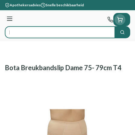
Ga naar de inhoud
Apothekersadvies
Snelle beschikbaarheid
Menu
Zoek
Product, merk, categorie...
Bota Breukbandslip Dame 75- 79cm T4