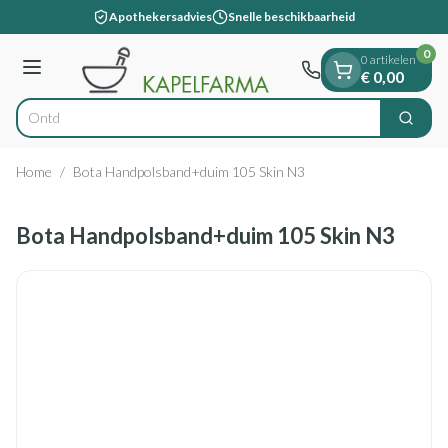
Dia 1 van 1
Ga naar de inhoud
Apothekersadvies
Snelle beschikbaarheid
0
0 artikelen
Menu
€ 0,00
Zoek
Product, merk, categorie...
Home
/
Bota Handpolsband+duim 105 Skin N3
Bota Handpolsband+duim 105 Skin N3