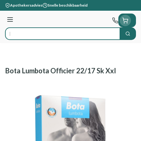
Ga naar de inhoud
Apothekersadvies
Snelle beschikbaarheid
Menu
Zoek
Product, merk, categorie...
Bota Lumbota Officier 22/17 Sk Xxl