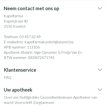
Neem contact met ons op
Kapelfarma
Kapelstraat 40
2550
Kontich
Telefoon:
03 457 62 49
E-mailadres:
kapelfarmakontich@
skynet.be
APB nummer:
113106
Apotheek titularis:
Inge Opsomer & Freija Van Es
BTW nummer:
BE0872471745
Klantenservice
FAQ
Uw apotheek
Over ons
Nuttige links
Gezondheidsnieuws
Apotheker van
wacht
Voorschrift
Zorgtarieven