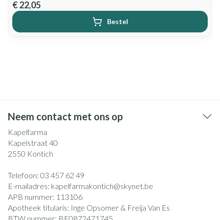
€ 22,05
Bestel
Neem contact met ons op
Kapelfarma
Kapelstraat 40
2550
Kontich
Telefoon:
03 457 62 49
E-mailadres:
kapelfarmakontich@
skynet.be
APB nummer:
113106
Apotheek titularis:
Inge Opsomer & Freija Van Es
BTW nummer:
BE0872471745