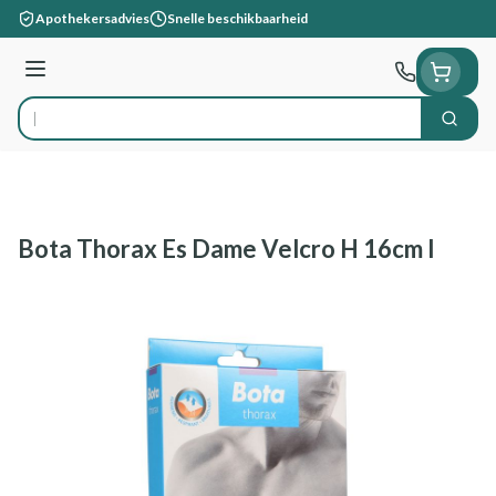
Ga naar de inhoud
Apothekersadvies
Snelle beschikbaarheid
Menu
Zoek
Product, merk, categorie...
Bota Thorax Es Dame Velcro H 16cm l