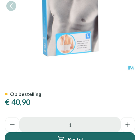
Bota Thorax Es Dame Velcro H
Op bestelling
€ 40,90
Aantal
Bestel