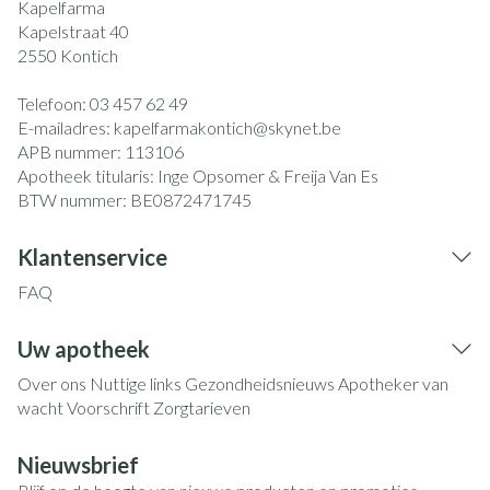
Kapelfarma
Kapelstraat 40
2550
Kontich
Telefoon:
03 457 62 49
E-mailadres:
kapelfarmakontich@
skynet.be
APB nummer:
113106
Apotheek titularis:
Inge Opsomer & Freija Van Es
BTW nummer:
BE0872471745
Klantenservice
FAQ
Uw apotheek
Over ons
Nuttige links
Gezondheidsnieuws
Apotheker van
wacht
Voorschrift
Zorgtarieven
Nieuwsbrief