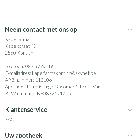
Neem contact met ons op
Kapelfarma
Kapelstraat 40
2550
Kontich
Telefoon:
03 457 62 49
E-mailadres:
kapelfarmakontich@
skynet.be
APB nummer:
113106
Apotheek titularis:
Inge Opsomer & Freija Van Es
BTW nummer:
BE0872471745
Klantenservice
FAQ
Uw apotheek