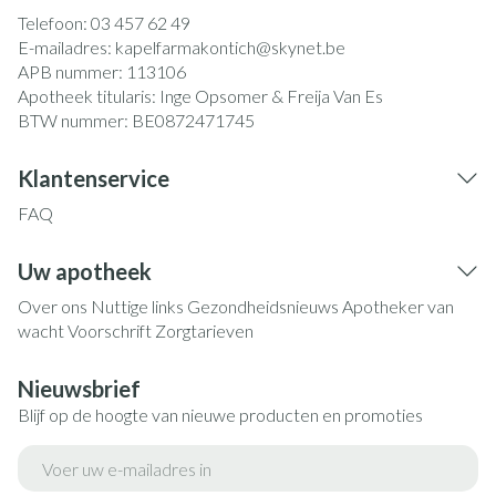
Telefoon:
03 457 62 49
E-mailadres:
kapelfarmakontich@
skynet.be
APB nummer:
113106
Apotheek titularis:
Inge Opsomer & Freija Van Es
BTW nummer:
BE0872471745
Klantenservice
FAQ
Uw apotheek
Over ons
Nuttige links
Gezondheidsnieuws
Apotheker van
wacht
Voorschrift
Zorgtarieven
Nieuwsbrief
Blijf op de hoogte van nieuwe producten en promoties
E-mail adres