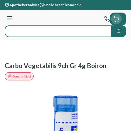
Ga naar de inhoud
Apothekersadvies
Snelle beschikbaarheid
Menu
Zoek
Product, merk, categorie...
Carbo Vegetabilis 9ch Gr 4g Boiron
Geneesmiddel