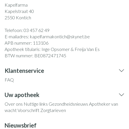
Kapelfarma
Kapelstraat 40
2550
Kontich
Telefoon:
03 457 62 49
E-mailadres:
kapelfarmakontich@
skynet.be
APB nummer:
113106
Apotheek titularis:
Inge Opsomer & Freija Van Es
BTW nummer:
BE0872471745
Klantenservice
FAQ
Uw apotheek
Over ons
Nuttige links
Gezondheidsnieuws
Apotheker van
wacht
Voorschrift
Zorgtarieven
Nieuwsbrief