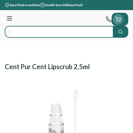
Ga naar de inhoud
Apothekersadvies
Snelle beschikbaarheid
Menu
Zoek
Product, merk, categorie...
Cent Pur Cent Lipscrub 2,5ml