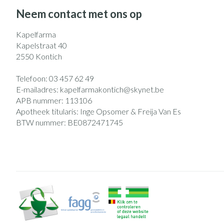
Eelt
Zuurstof
Neem contact met ons op
Eksteroog - likd
Ademhalingsst
Kapelfarma
Toon meer
Kapelstraat 40
2550
Kontich
Spieren en gew
Specifiek voor
Naalden en spu
Telefoon:
03 457 62 49
E-mailadres:
kapelfarmakontich@
skynet.be
Lichaamsverzorg
Spuiten
APB nummer:
113106
Infecties
Apotheek titularis:
Inge Opsomer & Freija Van Es
Deodorant
Oplossing voor i
BTW nummer:
BE0872471745
Gezichtsverzorg
Naalden
Luizen
Naalden voor ins
pennaalden
Toon meer
Diagnostica
Haar