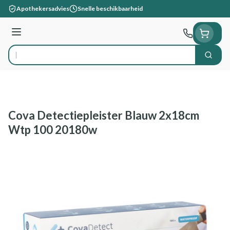
Ga naar de inhoud
Apothekersadvies
Snelle beschikbaarheid
Menu
Zoek
Product, merk, categorie...
Cova Detectiepleister Blauw 2x18cm
Wtp 100 20180w