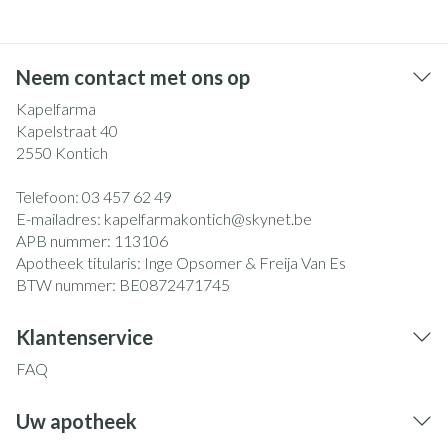
Neem contact met ons op
Kapelfarma
Kapelstraat 40
2550
Kontich
Telefoon:
03 457 62 49
E-mailadres:
kapelfarmakontich@
skynet.be
APB nummer:
113106
Apotheek titularis:
Inge Opsomer & Freija Van Es
BTW nummer:
BE0872471745
Klantenservice
FAQ
Uw apotheek