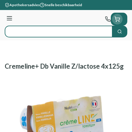
Ga naar de inhoud
Apothekersadvies
Snelle beschikbaarheid
Menu
Zoek
Product, merk, categorie...
Cremeline+ Db Vanille Z/lactose 4x125g