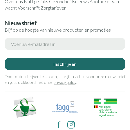
Over ons
Nuttige links
Gezondheidsnieuws
Apotheker van
wacht
Voorschrift
Zorgtarieven
Nieuwsbrief
Blijf op de hoogte van nieuwe producten en promoties
E-mail adres
Inschrijven
Door op inschrijven te klikken, schrijft u zich in voor onze nieuwsbrief
en gaat u akkoord met onze
privacy policy
.