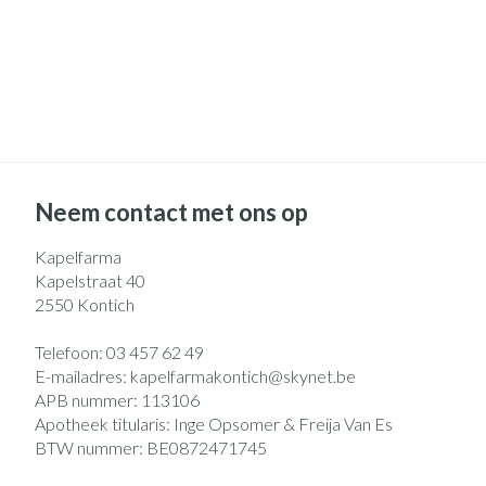
Neem contact met ons op
Kapelfarma
Kapelstraat 40
2550
Kontich
Telefoon:
03 457 62 49
E-mailadres:
kapelfarmakontich@
skynet.be
APB nummer:
113106
Apotheek titularis:
Inge Opsomer & Freija Van Es
BTW nummer:
BE0872471745