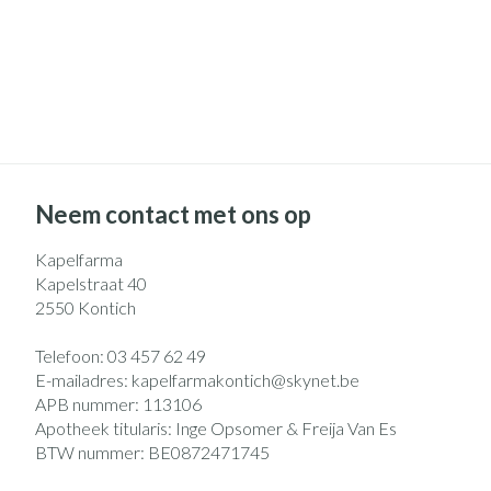
Neem contact met ons op
Kapelfarma
Kapelstraat 40
2550
Kontich
Telefoon:
03 457 62 49
E-mailadres:
kapelfarmakontich@
skynet.be
APB nummer:
113106
Apotheek titularis:
Inge Opsomer & Freija Van Es
BTW nummer:
BE0872471745