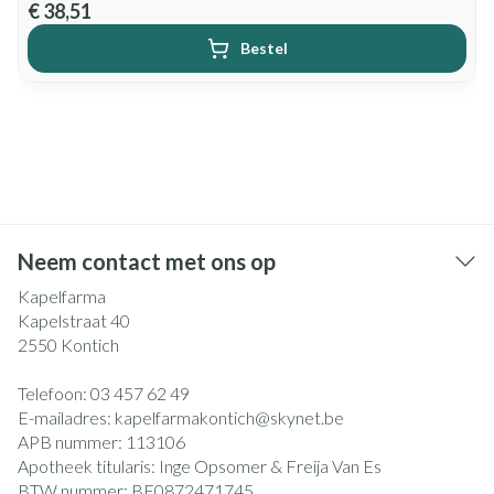
€ 38,51
Bestel
Neem contact met ons op
Kapelfarma
Kapelstraat 40
2550
Kontich
Telefoon:
03 457 62 49
E-mailadres:
kapelfarmakontich@
skynet.be
APB nummer:
113106
Apotheek titularis:
Inge Opsomer & Freija Van Es
BTW nummer:
BE0872471745