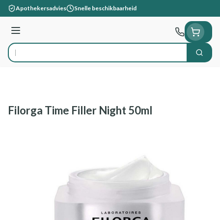
Ga naar de inhoud
Apothekersadvies
Snelle beschikbaarheid
Menu
Zoek
Product, merk, categorie...
Filorga Time Filler Night 50ml