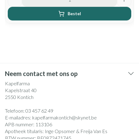
Bestel
Neem contact met ons op
Kapelfarma
Kapelstraat 40
2550
Kontich
Telefoon:
03 457 62 49
E-mailadres:
kapelfarmakontich@
skynet.be
APB nummer:
113106
Apotheek titularis:
Inge Opsomer & Freija Van Es
BTW nummer:
BE0872471745