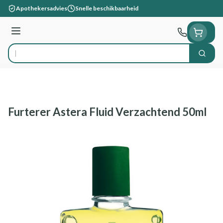
Ga naar de inhoud
Apothekersadvies
Snelle beschikbaarheid
Menu
Zoek
Product, merk, categorie...
Furterer Astera Fluid Verzachtend 50ml