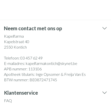
Neem contact met ons op
Kapelfarma
Kapelstraat 40
2550
Kontich
Telefoon:
03 457 62 49
E-mailadres:
kapelfarmakontich@
skynet.be
APB nummer:
113106
Apotheek titularis:
Inge Opsomer & Freija Van Es
BTW nummer:
BE0872471745
Klantenservice
FAQ