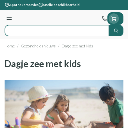
Ga naar de inhoud
Apothekersadvies
Snelle beschikbaarheid
Menu
Zoek
Product, merk, categorie...
Home
/
Gezondheidsnieuws
/
Dagje zee met kids
Dagje zee met kids