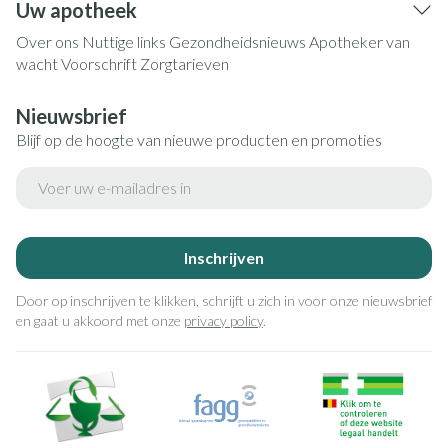
Uw apotheek
Over ons
Nuttige links
Gezondheidsnieuws
Apotheker van
wacht
Voorschrift
Zorgtarieven
Nieuwsbrief
Blijf op de hoogte van nieuwe producten en promoties
E-mail adres
Inschrijven
Door op inschrijven te klikken, schrijft u zich in voor onze nieuwsbrief
en gaat u akkoord met onze
privacy policy
.