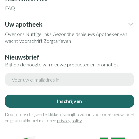
FAQ
Uw apotheek
Over ons
Nuttige links
Gezondheidsnieuws
Apotheker van
wacht
Voorschrift
Zorgtarieven
Nieuwsbrief
Blijf op de hoogte van nieuwe producten en promoties
E-mail adres
Inschrijven
Door op inschrijven te klikken, schrijft u zich in voor onze nieuwsbrief
en gaat u akkoord met onze
privacy policy
.