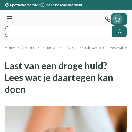
Ga naar de inhoud
Apothekersadvies
Snelle beschikbaarheid
Menu
Zoek
Product, merk, categorie...
Home
/
Gezondheidsnieuws
/
Last van een droge huid? Lees wat je 
Last van een droge huid?
Lees wat je daartegen kan
doen