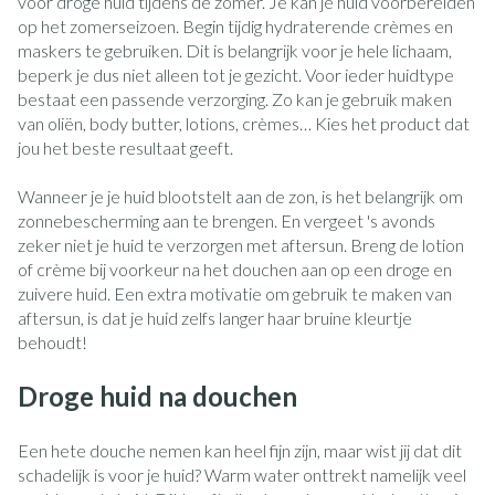
voor droge huid tijdens de zomer. Je kan je huid voorbereiden
op het zomerseizoen. Begin tijdig hydraterende crèmes en
maskers te gebruiken. Dit is belangrijk voor je hele lichaam,
beperk je dus niet alleen tot je gezicht. Voor ieder huidtype
bestaat een passende verzorging. Zo kan je gebruik maken
van oliën, body butter, lotions, crèmes… Kies het product dat
jou het beste resultaat geeft.
Wanneer je je huid blootstelt aan de zon, is het belangrijk om
zonnebescherming aan te brengen. En vergeet 's avonds
zeker niet je huid te verzorgen met aftersun. Breng de lotion
of crème bij voorkeur na het douchen aan op een droge en
zuivere huid. Een extra motivatie om gebruik te maken van
aftersun, is dat je huid zelfs langer haar bruine kleurtje
behoudt!
Droge huid na douchen
Een hete douche nemen kan heel fijn zijn, maar wist jij dat dit
schadelijk is voor je huid? Warm water onttrekt namelijk veel