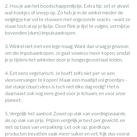
2. Hou je aan het boodschappenlijstje. Extra tip: zet er alvast
wat koekjes of snoep op. Zo heb je in de winkel minder de
neiging je kar vol te stouwen met ongezonde snacks - want ze
staan toch al op je lijstje. Door flink je lijst te volgen, vermijd je
bovendien (dure) impulsaankopen.
3. Winkel niet met een lege maag. Want dan vraag je gewoon
om die impulsaankopen. Je gaat sowieso meer kopen, omdat
je je tijdens het winkelen door je hongergevoel laat leiden.
4. Eet eens vegetarisch. Je hoeft zelfs niet per se een
vleesvervanger te kopen! Maak een maaltijd vol groentjes -
dat stukje (duur) vlees is toch niet élke dag nodig? Het is
daarnaast ook nog eens goed voor je lichaam, en voor onze
planeet.
5. Vergelijk het aanbod. Zowel op vlak van voedingswaarde,
als op vlak van prijs. Prijzen vergelijk je best per gewicht, en
niet op basis van verpakking. Let ook op: goedkope
producten bevatten vaak meer suiker en vet. Kijk dus vooral