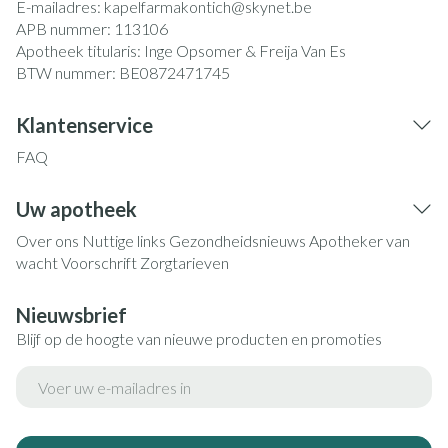
E-mailadres:
kapelfarmakontich@
skynet.be
APB nummer:
113106
Apotheek titularis:
Inge Opsomer & Freija Van Es
BTW nummer:
BE0872471745
Klantenservice
FAQ
Uw apotheek
Over ons
Nuttige links
Gezondheidsnieuws
Apotheker van
wacht
Voorschrift
Zorgtarieven
Nieuwsbrief
Blijf op de hoogte van nieuwe producten en promoties
E-mail adres