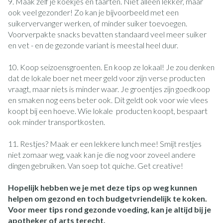
9. Maak zelf je koekjes en taarten. Niet alleen lekker, maar
ook veel gezonder! Zo kan je bijvoorbeeld met een
suikervervanger werken, of minder suiker toevoegen.
Voorverpakte snacks bevatten standaard veel meer suiker
en vet - en de gezonde variant is meestal heel duur.
10. Koop seizoensgroenten. En koop ze lokaal! Je zou denken
dat de lokale boer net meer geld voor zijn verse producten
vraagt, maar niets is minder waar. Je groentjes zijn goedkoop
en smaken nog eens beter ook. Dit geldt ook voor wie vlees
koopt bij een hoeve. Wie lokale producten koopt, bespaart
ook minder transportkosten.
11. Restjes? Maak er een lekkere lunch mee! Smijt restjes
niet zomaar weg, vaak kan je die nog voor zoveel andere
dingen gebruiken. Van soep tot quiche. Get creative!
Hopelijk hebben we je met deze tips op weg kunnen
helpen om gezond en toch budgetvriendelijk te koken.
Voor meer tips rond gezonde voeding, kan je altijd bij je
apotheker of arts terecht.