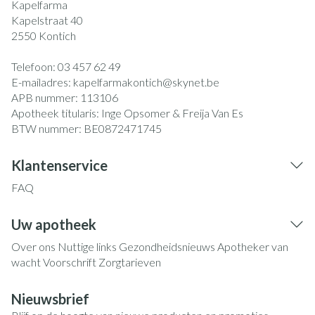
Kapelfarma
Kapelstraat 40
2550
Kontich
Telefoon:
03 457 62 49
E-mailadres:
kapelfarmakontich@
skynet.be
APB nummer:
113106
Apotheek titularis:
Inge Opsomer & Freija Van Es
BTW nummer:
BE0872471745
Klantenservice
FAQ
Uw apotheek
Over ons
Nuttige links
Gezondheidsnieuws
Apotheker van
wacht
Voorschrift
Zorgtarieven
Nieuwsbrief