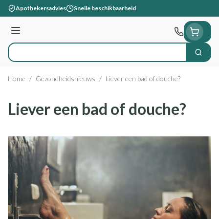
Ga naar de inhoud
Apothekersadvies
Snelle beschikbaarheid
Menu
Zoek
Product, merk, categorie...
Home
/
Gezondheidsnieuws
/
Liever een bad of douche?
Liever een bad of douche?