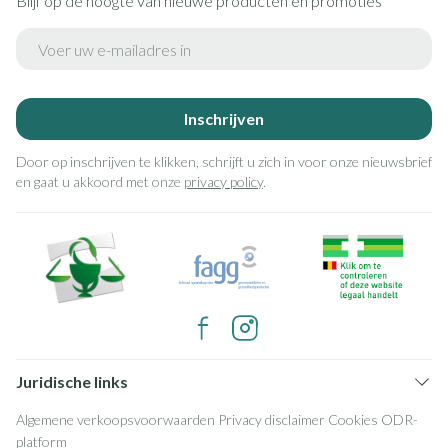
Blijf op de hoogte van nieuwe producten en promoties
E-mail adres
Inschrijven
Door op inschrijven te klikken, schrijft u zich in voor onze nieuwsbrief
en gaat u akkoord met onze
privacy policy
.
Juridische links
Algemene verkoopsvoorwaarden
Privacy disclaimer
Cookies
ODR-
platform