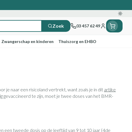
Oversc
Zoek
03 457 62 49
Klant menu
Zwangerschap en kinderen
Thuiszorg en EHBO
n
ten
ts
Handen
Voedingstherapie &
Zicht
Gemmotherapie
Incontinentie
Paarden
Mineralen, vitaminen en
ten
welzijn
tonica
ren
Handverzorging
Onderleggers
 naar een risicoland vertrekt, want zoals je in dit
Ogen
Mineralen
artike
gewrichten
Steunkousen
n
pslingerie
Handhygiëne
Luierbroekje
dig gevaccineerd te zijn, moet je twee doses van het BMR-
n - detox
Neus
Vitaminen
n hygiëne
Manicure & pedicure
Inlegverband
Keel
n supplementen
Incontinentieslips
Botten, spieren en
Toon meer
gewrichten
armtetherapie
ogels
Fytotherapie
Wondzorg
 een tweede dosis op de leeftijd van 9 tot 10 jaar (4de