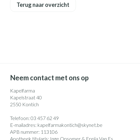
Eelt
Terug naar overzicht
Zuurstof
Eksteroog - likd
Ademhalingsst
Toon meer
Spieren en gew
Specifiek voor
Naalden en spu
Lichaamsverzorg
Spuiten
Infecties
Deodorant
Oplossing voor i
Neem contact met ons op
Gezichtsverzorg
Naalden
Luizen
Kapelfarma
Naalden voor ins
Kapelstraat 40
pennaalden
2550
Kontich
Toon meer
Diagnostica
Telefoon:
03 457 62 49
E-mailadres:
kapelfarmakontich@
skynet.be
APB nummer:
113106
Haar
Apotheek titularis:
Inge Opsomer & Freija Van Es