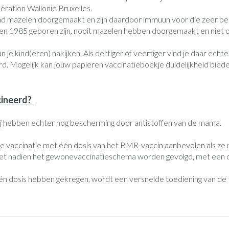
édération Wallonie Bruxelles.
+ categorie
nd mazelen doorgemaakt en zijn daardoor immuun voor die zeer be
Wondzorg
Ogen
EHBO
Neus
en 1985 geboren zijn, nooit mazelen hebben doorgemaakt en niet of 
ie
ven
Homeopathie
Spieren en gewrichten
Gemoed en 
Neus
Ogen
eskunde categorie
desinfecteren
Vilt
Ooginfecties
Podologie
Tabletten
 je kind(eren) nakijken. Als dertiger of veertiger vind je daar echter
Spray
Oogspoeling
d. Mogelijk kan jouw papieren vaccinatieboekje duidelijkheid biede
Handschoenen
Anti allergische en anti
Cold - Hot th
Neussprays 
Oren
Ogen
n EHBO categorie
denborstels
inflammatoire middelen
Oogdruppel
warm/koud
antiviraal
Wondhelend
os
Ontzwellende middelen
Creme - gel
Verbanddoz
cineerd?
secten categorie
Brandwonden
pluimen
Accessoires
Glaucoom
Droge ogen
Medische hu
Toon meer
ij hebben echter nog bescherming door antistoffen van de mama.
elen categorie
Toon meer
Toon meer
ge vaccinatie met één dosis van het BMR-vaccin aanbevolen als ze
et nadien het gewonevaccinatieschema worden gevolgd, met een do
en
e en
Nagels
Diabetes
Hart- en bloedvaten
Hygiëne
Stoma
Bloedverdun
één dosis hebben gekregen, wordt een versnelde toediening van de 
stolling
elt en kloven
Nagellak
Bloedglucosemeter
Bad en douc
Stomazakjes
en
pray
Kalk- en schimmelnagels
Teststrips en naalden
Stomaplaatj
ires