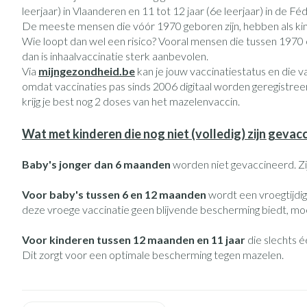
Vitaliteit 50+
leerjaar) in Vlaanderen en 11 tot 12 jaar (6e leerjaar) in de F
Toon submenu voor Vitaliteit 50
De meeste mensen die vóór 1970 geboren zijn, hebben als ki
Thuiszorg
Huid
Wie loopt dan wel een risico? Vooral mensen die tussen 1970 
Plantaardige ol
Nagels en hoe
Natuur geneeskunde
Mond
dan is inhaalvaccinatie sterk aanbevolen.
Toon submenu voor Natuur gene
Batterijen
Ontsmetten en 
Via
mijngezondheid.be
kan je jouw vaccinatiestatus en die van
Droge mond
Thuiszorg en EHBO
omdat vaccinaties pas sinds 2006 digitaal worden geregistreer
Toebehoren
Schimmels
Spijsvertering
Toon submenu voor Thuiszorg e
krijg je best nog 2 doses van het mazelenvaccin.
Elektrische tan
Steriel materiaal
Koortsblaasjes - 
Dieren en insecten
Interdentaal - fl
Wat met kinderen die nog niet (volledig) zijn gevac
Toon submenu voor Dieren en in
Jeuk
Vacht, huid of 
Kunstgebit
Geneesmiddelen
Baby's jonger dan 6 maanden
worden niet gevaccineerd. Z
Toon submenu voor Geneesmidd
Toon meer
Voor baby's tussen 6 en 12 maanden
wordt een vroegtijdi
deze vroege vaccinatie geen blijvende bescherming biedt, mo
Voeten en ben
Aerosoltherapi
Zware benen
Voor kinderen tussen 12 maanden en 11 jaar
die slechts 
zuurstof
Dit zorgt voor een optimale bescherming tegen mazelen.
Droge voeten, e
Tabletten
Aerosol toestell
Blaren
Creme, gel en s
Aerosol accesso