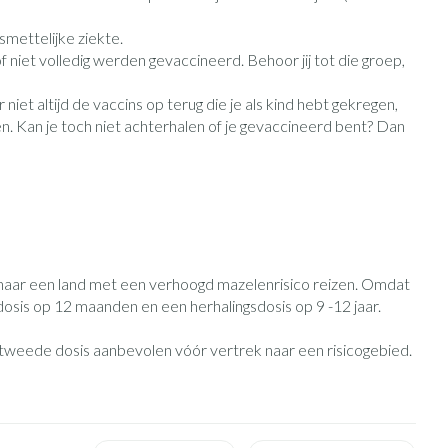
Toon meer
smettelijke ziekte.
Diagnosetesten en
Mond en keel
niet volledig werden gevaccineerd. Behoor jij tot die groep,
stress
Vlooien en teken
meetapparatuur
Oren
Zuigtabletten
 niet altijd de vaccins op terug die je als kind hebt gekregen,
Alcoholtest
Oordopjes
n. Kan je toch niet achterhalen of je gevaccineerd bent? Dan
erapie -
en -druppels
Spray - oplossing
Mond, muil of snavel
Bloeddrukmeter
s
Oorreiniging
Cholesteroltest
en
Oordruppels
Hartslagmeter
lpmiddelen
Toon meer
 naar een land met een verhoogd mazelenrisico reizen. Omdat
sis op 12 maanden en een herhalingsdosis op 9 -12 jaar.
ning en -
Zonnebescherming
Ergonomie
Aambeien
tweede dosis aanbevolen vóór vertrek naar een risicogebied.
he
Aftersun
Ademhaling en zuurstof
e
Lippen
Badkamer