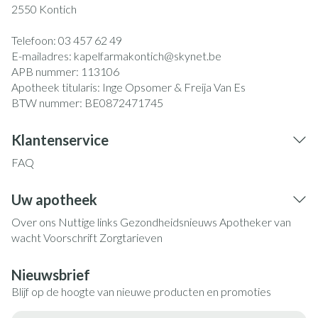
2550
Kontich
Telefoon:
03 457 62 49
E-mailadres:
kapelfarmakontich@
skynet.be
APB nummer:
113106
Apotheek titularis:
Inge Opsomer & Freija Van Es
BTW nummer:
BE0872471745
Klantenservice
FAQ
Uw apotheek
Over ons
Nuttige links
Gezondheidsnieuws
Apotheker van
wacht
Voorschrift
Zorgtarieven
Nieuwsbrief
Blijf op de hoogte van nieuwe producten en promoties
E-mail adres