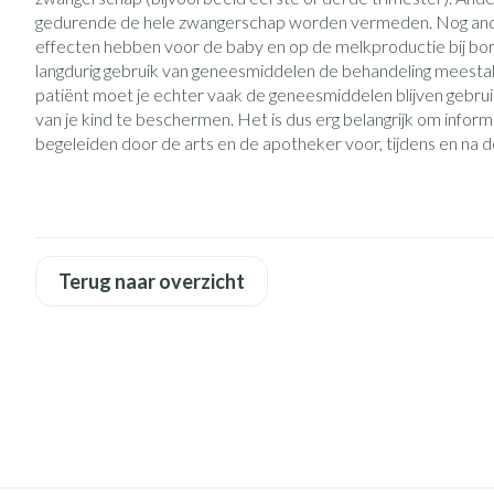
Vitaliteit 50+
gedurende de hele zwangerschap worden vermeden. Nog and
Toon submenu voor Vitaliteit 50
effecten hebben voor de baby en op de melkproductie bij bor
Thuiszorg
Huid
Plantaardige ol
Nagels en hoe
langdurig gebruik van geneesmiddelen de behandeling meestal
Natuur geneeskunde
Mond
patiënt moet je echter vaak de geneesmiddelen blijven gebru
Toon submenu voor Natuur gene
Batterijen
Ontsmetten en 
van je kind te beschermen. Het is dus erg belangrijk om informa
Droge mond
Thuiszorg en EHBO
begeleiden door de arts en de apotheker voor, tijdens en na 
Toebehoren
Schimmels
Spijsvertering
Toon submenu voor Thuiszorg e
Elektrische tan
Steriel materiaal
Koortsblaasjes - 
Dieren en insecten
Interdentaal - fl
Toon submenu voor Dieren en in
Jeuk
Vacht, huid of 
Kunstgebit
Geneesmiddelen
Terug naar overzicht
Toon submenu voor Geneesmidd
Toon meer
Voeten en ben
Aerosoltherapi
Zware benen
zuurstof
Droge voeten, e
Tabletten
Aerosol toestell
Blaren
Creme, gel en s
Aerosol accesso