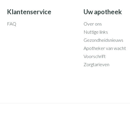
Nagelbijten
Overige diabetes producten
Accessoires
oorn
Nagelversterkend
Naalden voor insulinespuiten
Klantenservice
Uw apotheek
elsel
Hormonaal stelsel
Gynaecolog
Toon meer
Toon meer
FAQ
Over ons
Nuttige links
richten
Zenuwstelsel
Slapelooshe
Gezondheidsnieuws
en stress
 mannen
iten
Make-up
Sondes, baxters en
Seksualiteit
Bandages e
Apotheker van wacht
catheters
hygiene
- orthopedi
Voorschrift
verbanden
ing
Make-up penselen en
Sondes
Condooms en
Immuniteit
Allergie
gebruiksvoorwerpen
Zorgtarieven
njectie
Buik
Accessoires voor sondes
Intiem welzij
Eyeliner - oogpotlood
ing
Arm
Baxters
Intieme verz
Mascara
Acne
Oor
ulinepen -
Elleboog
Catheters
Massage
Oogschaduw
Enkel en voe
Toon meer
Toon meer
Afslanken
Homeopath
Toon meer