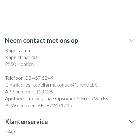
Neem contact met ons op
Kapelfarma
Kapelstraat 40
2550
Kontich
Telefoon:
03 457 62 49
E-mailadres:
kapelfarmakontich@
skynet.be
APB nummer:
113106
Apotheek titularis:
Inge Opsomer & Freija Van Es
BTW nummer:
BE0872471745
Klantenservice
FAQ