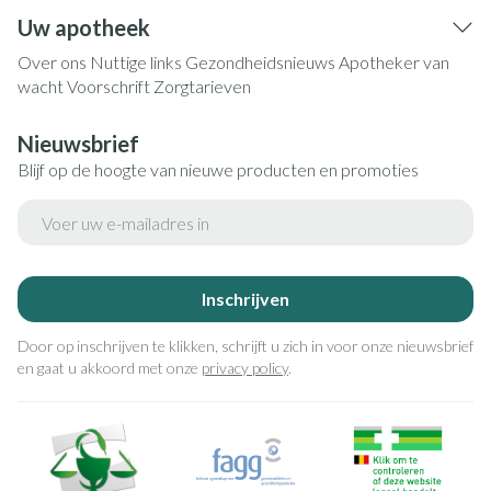
Uw apotheek
Over ons
Nuttige links
Gezondheidsnieuws
Apotheker van
wacht
Voorschrift
Zorgtarieven
Nieuwsbrief
Blijf op de hoogte van nieuwe producten en promoties
E-mail adres
Inschrijven
Door op inschrijven te klikken, schrijft u zich in voor onze nieuwsbrief
en gaat u akkoord met onze
privacy policy
.