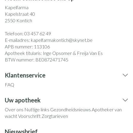
Kapelfarma
Kapelstraat 40
2550
Kontich
Telefoon:
03 457 62 49
E-mailadres:
kapelfarmakontich@
skynet.be
APB nummer:
113106
Apotheek titularis:
Inge Opsomer & Freija Van Es
BTW nummer:
BE0872471745
Klantenservice
FAQ
Uw apotheek
Over ons
Nuttige links
Gezondheidsnieuws
Apotheker van
wacht
Voorschrift
Zorgtarieven
Nieuwsbrief