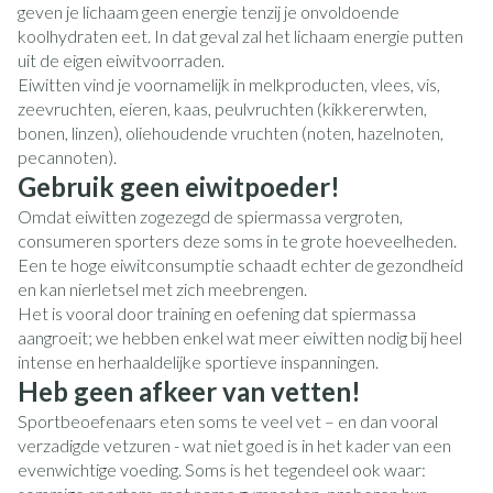
geven je lichaam geen energie tenzij je onvoldoende
koolhydraten eet. In dat geval zal het lichaam energie putten
uit de eigen eiwitvoorraden.
Eiwitten vind je voornamelijk in melkproducten, vlees, vis,
zeevruchten, eieren, kaas, peulvruchten (kikkererwten,
bonen, linzen), oliehoudende vruchten (noten, hazelnoten,
pecannoten).
Gebruik geen eiwitpoeder!
Omdat eiwitten zogezegd de spiermassa vergroten,
consumeren sporters deze soms in te grote hoeveelheden.
Een te hoge eiwitconsumptie schaadt echter de gezondheid
en kan nierletsel met zich meebrengen.
Het is vooral door training en oefening dat spiermassa
aangroeit; we hebben enkel wat meer eiwitten nodig bij heel
intense en herhaaldelijke sportieve inspanningen.
Heb geen afkeer van vetten!
Sportbeoefenaars eten soms te veel vet – en dan vooral
verzadigde vetzuren - wat niet goed is in het kader van een
evenwichtige voeding. Soms is het tegendeel ook waar: