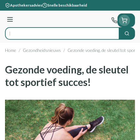
Ga naar de inhoud
Apothekersadvies
Snelle beschikbaarheid
Menu
Zoek
Product, merk, categorie...
Home
/
Gezondheidsnieuws
/
Gezonde voeding, de sleutel tot sporti
Gezonde voeding, de sleutel
tot sportief succes!