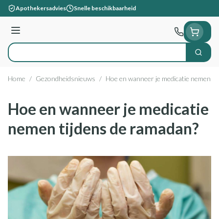
Ga naar de inhoud
Apothekersadvies
Snelle beschikbaarheid
Menu
Zoek
Product, merk, categorie...
Home
/
Gezondheidsnieuws
/
Hoe en wanneer je medicatie nemen ti
Hoe en wanneer je medicatie
nemen tijdens de ramadan?