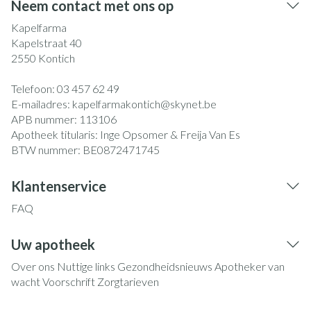
Neem contact met ons op
Kapelfarma
Kapelstraat 40
2550
Kontich
Telefoon:
03 457 62 49
E-mailadres:
kapelfarmakontich@
skynet.be
APB nummer:
113106
Apotheek titularis:
Inge Opsomer & Freija Van Es
BTW nummer:
BE0872471745
Klantenservice
FAQ
Uw apotheek
Over ons
Nuttige links
Gezondheidsnieuws
Apotheker van
wacht
Voorschrift
Zorgtarieven