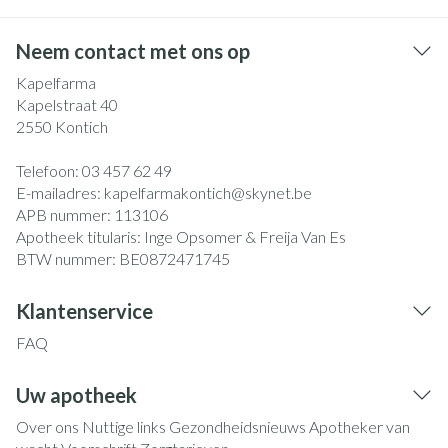
Neem contact met ons op
Kapelfarma
Kapelstraat 40
2550
Kontich
Telefoon:
03 457 62 49
E-mailadres:
kapelfarmakontich@
skynet.be
APB nummer:
113106
Apotheek titularis:
Inge Opsomer & Freija Van Es
BTW nummer:
BE0872471745
Klantenservice
FAQ
Uw apotheek
Over ons
Nuttige links
Gezondheidsnieuws
Apotheker van