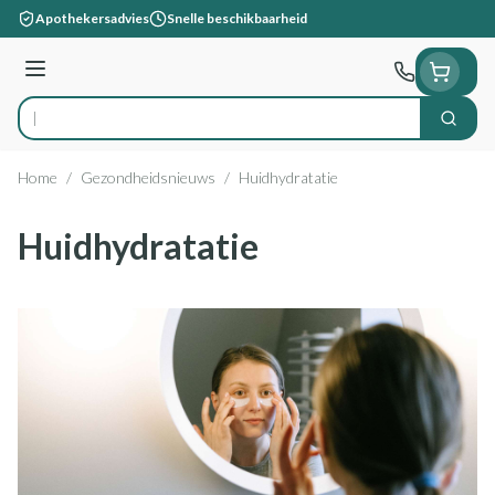
Ga naar de inhoud
Apothekersadvies
Snelle beschikbaarheid
Menu
Zoek
Product, merk, categorie...
Home
/
Gezondheidsnieuws
/
Huidhydratatie
Huidhydratatie