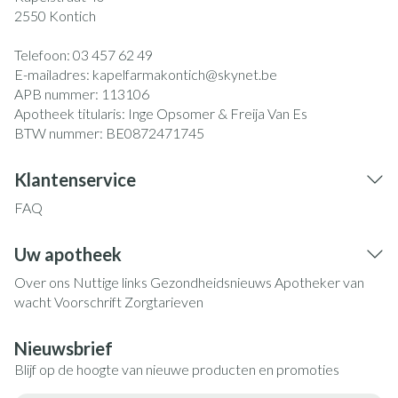
2550
Kontich
Telefoon:
03 457 62 49
E-mailadres:
kapelfarmakontich@
skynet.be
APB nummer:
113106
Apotheek titularis:
Inge Opsomer & Freija Van Es
BTW nummer:
BE0872471745
Klantenservice
FAQ
Uw apotheek
Over ons
Nuttige links
Gezondheidsnieuws
Apotheker van
wacht
Voorschrift
Zorgtarieven
Nieuwsbrief
Blijf op de hoogte van nieuwe producten en promoties