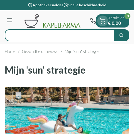
Dia 1 van 1
Ga naar de inhoud
Apothekersadvies
Snelle beschikbaarheid
0
0 artikelen
Menu
€ 0,00
O
Zoek
Product, merk, categorie...
Home
/
Gezondheidsnieuws
/
Mijn 'sun' strategie
Mijn 'sun' strategie