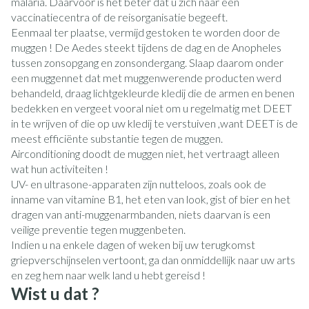
malaria. Daarvoor is het beter dat u zich naar een
vaccinatiecentra of de reisorganisatie begeeft.
Eenmaal ter plaatse, vermijd gestoken te worden door de
muggen ! De Aedes steekt tijdens de dag en de Anopheles
tussen zonsopgang en zonsondergang. Slaap daarom onder
een muggennet dat met muggenwerende producten werd
behandeld, draag lichtgekleurde kledij die de armen en benen
bedekken en vergeet vooral niet om u regelmatig met DEET
in te wrijven of die op uw kledij te verstuiven ,want DEET is de
meest efficiënte substantie tegen de muggen.
Airconditioning doodt de muggen niet, het vertraagt alleen
wat hun activiteiten !
UV- en ultrasone-apparaten zijn nutteloos, zoals ook de
inname van vitamine B1, het eten van look, gist of bier en het
dragen van anti-muggenarmbanden, niets daarvan is een
veilige preventie tegen muggenbeten.
Indien u na enkele dagen of weken bij uw terugkomst
griepverschijnselen vertoont, ga dan onmiddellijk naar uw arts
en zeg hem naar welk land u hebt gereisd !
Wist u dat ?