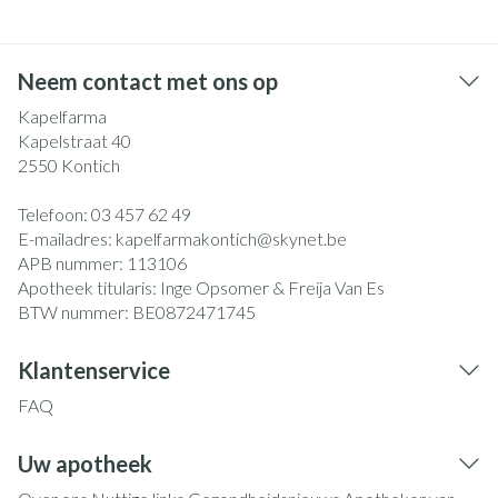
Neem contact met ons op
Kapelfarma
Kapelstraat 40
2550
Kontich
Telefoon:
03 457 62 49
E-mailadres:
kapelfarmakontich@
skynet.be
APB nummer:
113106
Apotheek titularis:
Inge Opsomer & Freija Van Es
BTW nummer:
BE0872471745
Klantenservice
FAQ
Uw apotheek