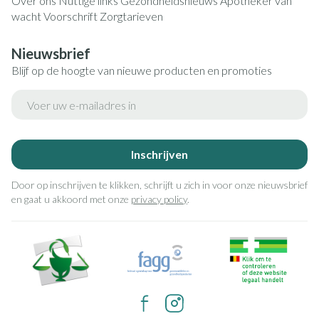
Over ons
Nuttige links
Gezondheidsnieuws
Apotheker van
wacht
Voorschrift
Zorgtarieven
Nieuwsbrief
Blijf op de hoogte van nieuwe producten en promoties
E-mail adres
Inschrijven
Door op inschrijven te klikken, schrijft u zich in voor onze nieuwsbrief
en gaat u akkoord met onze
privacy policy
.