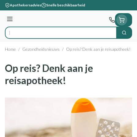
Ga naar de inhoud
Apothekersadvies
Snelle beschikbaarheid
Menu
Zoek
Product, merk, categorie...
Home
/
Gezondheidsnieuws
/
Op reis? Denk aan je reisapotheek!
Op reis? Denk aan je
reisapotheek!