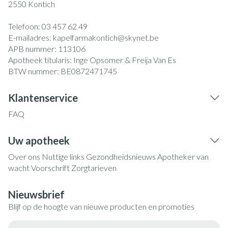
2550
Kontich
Telefoon:
03 457 62 49
E-mailadres:
kapelfarmakontich@
skynet.be
APB nummer:
113106
Apotheek titularis:
Inge Opsomer & Freija Van Es
BTW nummer:
BE0872471745
Klantenservice
FAQ
Uw apotheek
Over ons
Nuttige links
Gezondheidsnieuws
Apotheker van
wacht
Voorschrift
Zorgtarieven
Nieuwsbrief
Blijf op de hoogte van nieuwe producten en promoties
E-mail adres