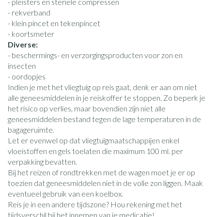
- pleisters en steriele compressen
- rekverband
- klein pincet en tekenpincet
- koortsmeter
Diverse:
- beschermings- en verzorgingsproducten voor zon en
insecten
- oordopjes
Indien je met het vliegtuig op reis gaat, denk er aan om niet
alle geneesmiddelen in je reiskoffer te stoppen. Zo beperk je
het risico op verlies, maar bovendien zijn niet alle
geneesmiddelen bestand tegen de lage temperaturen in de
bagageruimte.
Let er evenwel op dat vliegtuigmaatschappijen enkel
vloeistoffen en gels toelaten die maximum 100 ml. per
verpakking bevatten.
Bij het reizen of rondtrekken met de wagen moet je er op
toezien dat geneesmiddelen niet in de volle zon liggen. Maak
eventueel gebruik van een koelbox.
Reis je in een andere tijdszone? Hou rekening met het
tijdsverschil bij het innemen van je medicatie!