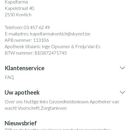
Kapelfarma
Kapelstraat 40
2550
Kontich
Telefoon:
03 457 62 49
E-mailadres:
kapelfarmakontich@
skynet.be
APB nummer:
113106
Apotheek titularis:
Inge Opsomer & Freija Van Es
BTW nummer:
BE0872471745
Klantenservice
FAQ
Uw apotheek
Over ons
Nuttige links
Gezondheidsnieuws
Apotheker van
wacht
Voorschrift
Zorgtarieven
Nieuwsbrief
Blijf op de hoogte van nieuwe producten en promoties