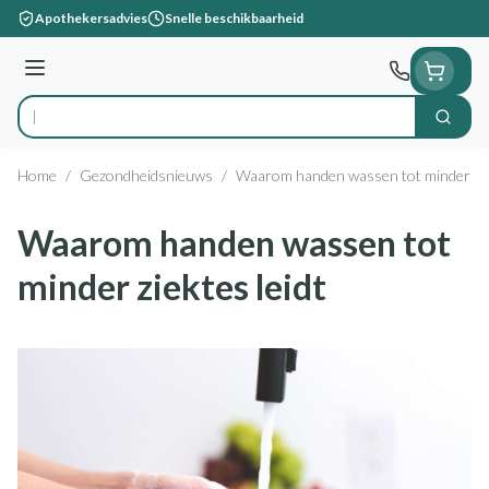
Ga naar de inhoud
Apothekersadvies
Snelle beschikbaarheid
Menu
Zoek
Product, merk, categorie...
Home
/
Gezondheidsnieuws
/
Waarom handen wassen tot minder ziek
Waarom handen wassen tot
minder ziektes leidt