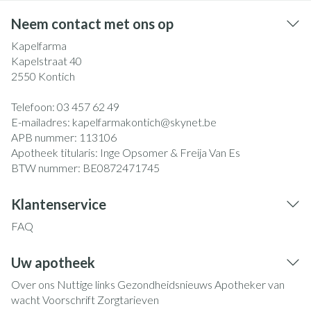
Neem contact met ons op
Kapelfarma
Kapelstraat 40
2550
Kontich
Telefoon:
03 457 62 49
E-mailadres:
kapelfarmakontich@
skynet.be
APB nummer:
113106
Apotheek titularis:
Inge Opsomer & Freija Van Es
BTW nummer:
BE0872471745
Klantenservice
FAQ
Uw apotheek
Over ons
Nuttige links
Gezondheidsnieuws
Apotheker van
wacht
Voorschrift
Zorgtarieven