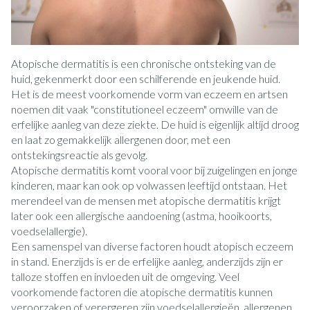
Atopische dermatitis is een chronische ontsteking van de
huid, gekenmerkt door een schilferende en jeukende huid.
Het is de meest voorkomende vorm van eczeem en artsen
noemen dit vaak "constitutioneel eczeem" omwille van de
erfelijke aanleg van deze ziekte. De huid is eigenlijk altijd droog
en laat zo gemakkelijk allergenen door, met een
ontstekingsreactie als gevolg.
Atopische dermatitis komt vooral voor bij zuigelingen en jonge
kinderen, maar kan ook op volwassen leeftijd ontstaan. Het
merendeel van de mensen met atopische dermatitis krijgt
later ook een allergische aandoening (astma, hooikoorts,
voedselallergie).
Een samenspel van diverse factoren houdt atopisch eczeem
in stand. Enerzijds is er de erfelijke aanleg, anderzijds zijn er
talloze stoffen en invloeden uit de omgeving. Veel
voorkomende factoren die atopische dermatitis kunnen
veroorzaken of verergeren zijn voedselallergieën, allergenen