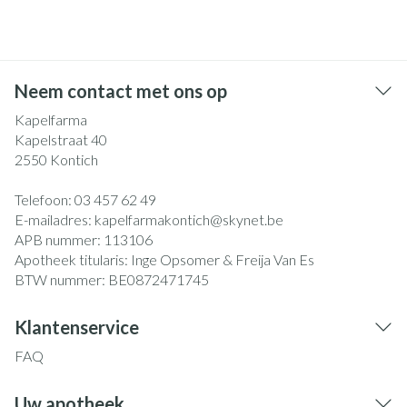
Neem contact met ons op
Kapelfarma
Kapelstraat 40
2550
Kontich
Telefoon:
03 457 62 49
E-mailadres:
kapelfarmakontich@
skynet.be
APB nummer:
113106
Apotheek titularis:
Inge Opsomer & Freija Van Es
BTW nummer:
BE0872471745
Klantenservice
FAQ
Uw apotheek