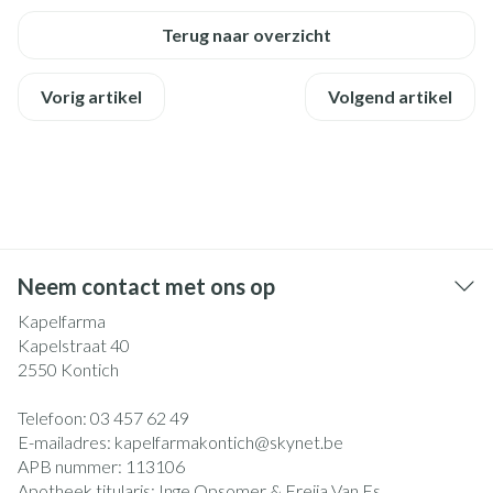
Terug naar overzicht
Vorig artikel
Volgend artikel
Neem contact met ons op
Kapelfarma
Kapelstraat 40
2550
Kontich
Telefoon:
03 457 62 49
E-mailadres:
kapelfarmakontich@
skynet.be
APB nummer:
113106
Apotheek titularis:
Inge Opsomer & Freija Van Es