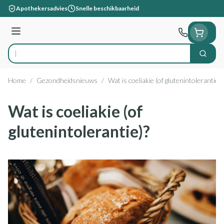
Ga naar de inhoud
Apothekersadvies
Snelle beschikbaarheid
Menu
Zoek
Product, merk, categorie...
Home
/
Gezondheidsnieuws
/
Wat is coeliakie (of glutenintolerantie)?
Wat is coeliakie (of
glutenintolerantie)?