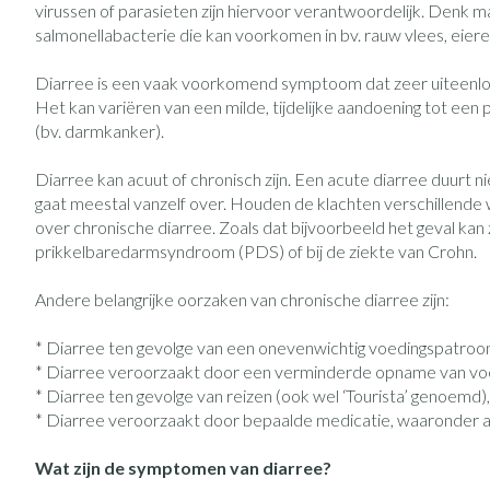
virussen of parasieten zijn hiervoor verantwoordelijk. Denk ma
Vitaliteit 50+
salmonellabacterie die kan voorkomen in bv. rauw vlees, eier
Toon submenu voor Vitaliteit 50
Thuiszorg
Huid
Plantaardige ol
Nagels en hoe
Natuur geneeskunde
Diarree is een vaak voorkomend symptoom dat zeer uiteenl
Mond
Toon submenu voor Natuur gene
Het kan variëren van een milde, tijdelijke aandoening tot ee
Batterijen
Ontsmetten en 
(bv. darmkanker).
Droge mond
Thuiszorg en EHBO
Toebehoren
Schimmels
Spijsvertering
Toon submenu voor Thuiszorg e
Elektrische tan
Diarree kan acuut of chronisch zijn. Een acute diarree duurt n
Steriel materiaal
Koortsblaasjes - 
Dieren en insecten
gaat meestal vanzelf over. Houden de klachten verschillende
Interdentaal - fl
Toon submenu voor Dieren en in
Jeuk
Vacht, huid of 
over chronische diarree. Zoals dat bijvoorbeeld het geval kan zi
Kunstgebit
prikkelbaredarmsyndroom (PDS) of bij de ziekte van Crohn.
Geneesmiddelen
Toon submenu voor Geneesmidd
Toon meer
Andere belangrijke oorzaken van chronische diarree zijn:
* Diarree ten gevolge van een onevenwichtig voedingspatroon,
* Diarree veroorzaakt door een verminderde opname van voedin
Voeten en ben
Aerosoltherapi
Zware benen
zuurstof
* Diarree ten gevolge van reizen (ook wel ‘Tourista’ genoemd), 
Droge voeten, e
Tabletten
* Diarree veroorzaakt door bepaalde medicatie, waaronder 
Aerosol toestell
Blaren
Creme, gel en s
Wat zijn de symptomen van diarree?
Aerosol accesso