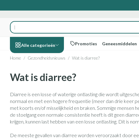
Ga naar de inhoud
Product, merk, categorie...
Promoties
Geneesmiddelen
Alle categorieën
Home
/
Gezondheidsnieuws
/
Wat is diarree?
Promoties
Wat is diarree?
Schoonheid,
Haar en Hoofd
Afslanken
Zwangerschap
Geheugen
Aromatherapi
Lenzen en brill
Insecten
Maag darm ste
verzorging en hygiëne
Toon submenu voor Schoonheid, 
Kammen - ontw
Maaltijdvervang
Zwangerschapsli
Verstuiver
Lensproducten
Verzorging inse
Maagzuur
Diarree is een losse of waterige ontlasting die wordt uitgesc
Dieet, voeding en
Seksualiteit
Beschadigd haar
Eetlustremmer
Borstvoeding
Essentiële oliën
Brillen
Anti insecten
Lever, galblaas 
normaal en met een hogere frequentie (meer dan drie keer pe
vitamines
hoofdirritatie
Toon submenu voor Dieet, voedin
met koorts en/of misselijkheid en braken. Sommige mensen he
Platte buik
Lichaamsverzorg
Complex - combi
Teken tang of pi
Braken
de stoelgang een normale consistentie heeft is dit geen diarr
Styling - spray & 
Vetverbranders
Vitamines en s
Laxeermiddelen
Zwangerschap en
Zware benen
krijgen, kunnen last hebben van een losse ontlasting. Dit is no
kinderen
Verzorging
Toon submenu voor Zwangerscha
Toon meer
Toon meer
Toon meer
De meeste gevallen van diarree worden veroorzaakt door een
Oligo-element
Honden
Toon meer