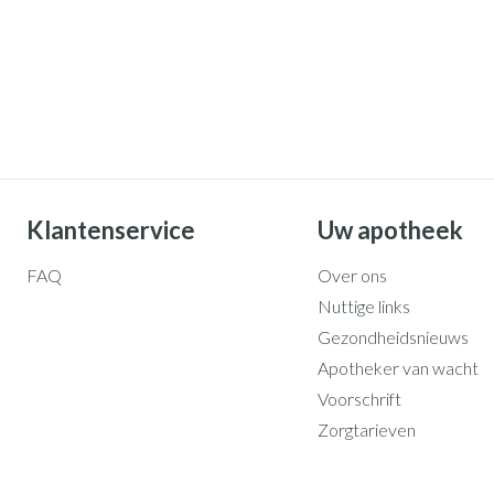
Mondmaskers
rging
Supplementen
Insectenwe
middelen
ssen
 geïrriteerde
Klantenservice
Uw apotheek
FAQ
Over ons
Nuttige links
Zelfbruiner
Scheren
Gezondheidsnieuws
Apotheker van wacht
Voorschrift
Zorgtarieven