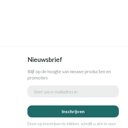
rende
Parfums en
geurproducten
Nieuwsbrief
Blijf op de hoogte van nieuwe producten en
promoties
CBD
E-mail adres
Inschrijven
Door op inschrijven te klikken, schrijft u zich in voor