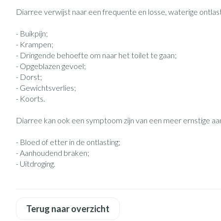
Eelt
Zuurstof
Diarree verwijst naar een frequente en losse, waterige ontl
Eksteroog - likd
Ademhalingsst
- Buikpijn;
Toon meer
- Krampen;
- Dringende behoefte om naar het toilet te gaan;
Spieren en gew
- Opgeblazen gevoel;
Specifiek voor
Naalden en spu
- Dorst;
- Gewichtsverlies;
Lichaamsverzorg
Spuiten
- Koorts.
Infecties
Deodorant
Oplossing voor i
Diarree kan ook een symptoom zijn van een meer ernstige aa
Gezichtsverzorg
Naalden
- Bloed of etter in de ontlasting;
Luizen
Naalden voor ins
- Aanhoudend braken;
pennaalden
- Uitdroging.
Toon meer
Diagnostica
Terug naar overzicht
Haar