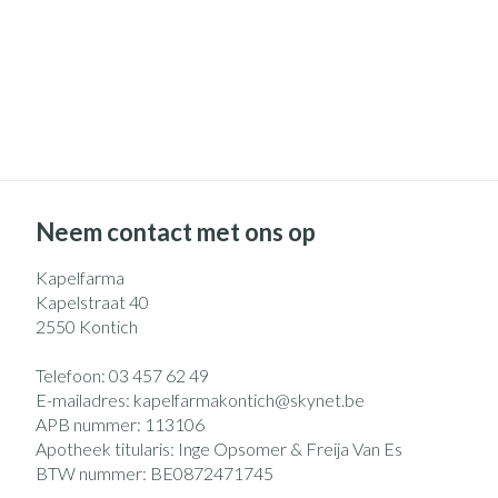
Pillendozen en
Gezichtsverzo
accessoires
Pigmentstoorni
Gevoelige huid -
huid
Gemengde huid
Doffe huid
Neem contact met ons op
Toon meer
Kapelfarma
Kapelstraat 40
2550
Kontich
Snurken
Telefoon:
03 457 62 49
E-mailadres:
kapelfarmakontich@
skynet.be
APB nummer:
113106
Apotheek titularis:
Inge Opsomer & Freija Van Es
BTW nummer:
BE0872471745