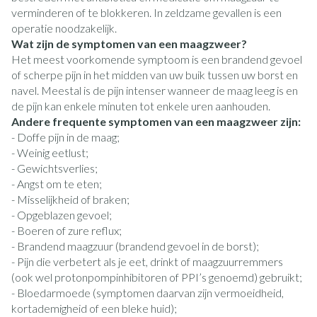
verminderen of te blokkeren. In zeldzame gevallen is een
operatie noodzakelijk.
Wat zijn de symptomen van een maagzweer?
Het meest voorkomende symptoom is een brandend gevoel
of scherpe pijn in het midden van uw buik tussen uw borst en
navel. Meestal is de pijn intenser wanneer de maag leeg is en
de pijn kan enkele minuten tot enkele uren aanhouden.
Andere frequente symptomen van een maagzweer zijn:
- Doffe pijn in de maag;
- Weinig eetlust;
- Gewichtsverlies;
- Angst om te eten;
- Misselijkheid of braken;
- Opgeblazen gevoel;
- Boeren of zure reflux;
- Brandend maagzuur (brandend gevoel in de borst);
- Pijn die verbetert als je eet, drinkt of maagzuurremmers
(ook wel protonpompinhibitoren of PPI’s genoemd) gebruikt;
- Bloedarmoede (symptomen daarvan zijn vermoeidheid,
kortademigheid of een bleke huid);