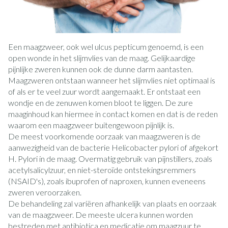
Een maagzweer, ook wel ulcus pepticum genoemd, is een
open wonde in het slijmvlies van de maag. Gelijkaardige
pijnlijke zweren kunnen ook de dunne darm aantasten.
Maagzweren ontstaan wanneer het slijmvlies niet optimaal is
of als er te veel zuur wordt aangemaakt. Er ontstaat een
wondje en de zenuwen komen bloot te liggen. De zure
maaginhoud kan hiermee in contact komen en dat is de reden
waarom een maagzweer buitengewoon pijnlijk is.
De meest voorkomende oorzaak van maagzweren is de
aanwezigheid van de bacterie Helicobacter pylori of afgekort
H. Pylori in de maag. Overmatig gebruik van pijnstillers, zoals
acetylsalicylzuur, en niet-steroïde ontstekingsremmers
(NSAID's), zoals ibuprofen of naproxen, kunnen eveneens
zweren veroorzaken.
De behandeling zal variëren afhankelijk van plaats en oorzaak
van de maagzweer. De meeste ulcera kunnen worden
bestreden met antibiotica en medicatie om maagzuur te