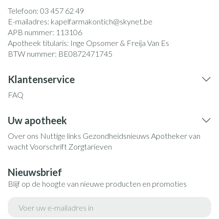
Telefoon:
03 457 62 49
E-mailadres:
kapelfarmakontich@
skynet.be
APB nummer:
113106
Apotheek titularis:
Inge Opsomer & Freija Van Es
BTW nummer:
BE0872471745
Klantenservice
FAQ
Uw apotheek
Over ons
Nuttige links
Gezondheidsnieuws
Apotheker van
wacht
Voorschrift
Zorgtarieven
Nieuwsbrief
Blijf op de hoogte van nieuwe producten en promoties
E-mail adres