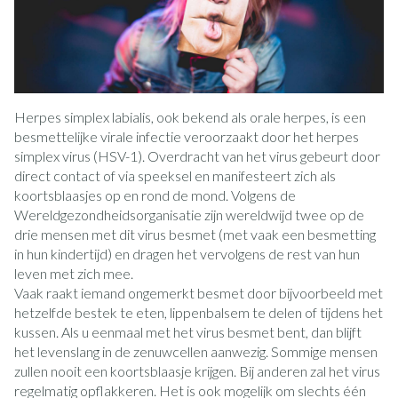
Herpes simplex labialis, ook bekend als orale herpes, is een
besmettelijke virale infectie veroorzaakt door het herpes
simplex virus (HSV-1). Overdracht van het virus gebeurt door
direct contact of via speeksel en manifesteert zich als
koortsblaasjes op en rond de mond. Volgens de
Wereldgezondheidsorganisatie zijn wereldwijd twee op de
drie mensen met dit virus besmet (met vaak een besmetting
in hun kindertijd) en dragen het vervolgens de rest van hun
leven met zich mee.
Vaak raakt iemand ongemerkt besmet door bijvoorbeeld met
hetzelfde bestek te eten, lippenbalsem te delen of tijdens het
kussen. Als u eenmaal met het virus besmet bent, dan blijft
het levenslang in de zenuwcellen aanwezig. Sommige mensen
zullen nooit een koortsblaasje krijgen. Bij anderen zal het virus
regelmatig opflakkeren. Het is ook mogelijk om slechts één