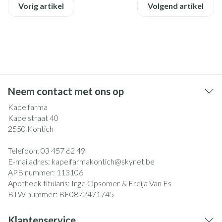
Vorig artikel
Volgend artikel
Neem contact met ons op
Kapelfarma
Kapelstraat 40
2550
Kontich
Telefoon:
03 457 62 49
E-mailadres:
kapelfarmakontich@
skynet.be
APB nummer:
113106
Apotheek titularis:
Inge Opsomer & Freija Van Es
BTW nummer:
BE0872471745
Klantenservice