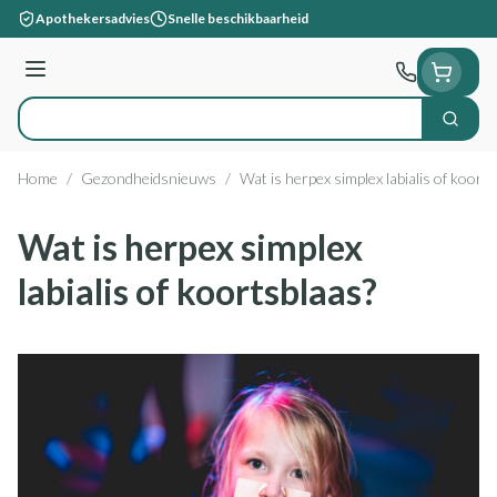
Ga naar de inhoud
Apothekersadvies
Snelle beschikbaarheid
Menu
Zoek
Product, merk, categorie...
Home
/
Gezondheidsnieuws
/
Wat is herpex simplex labialis of koort
Wat is herpex simplex
labialis of koortsblaas?