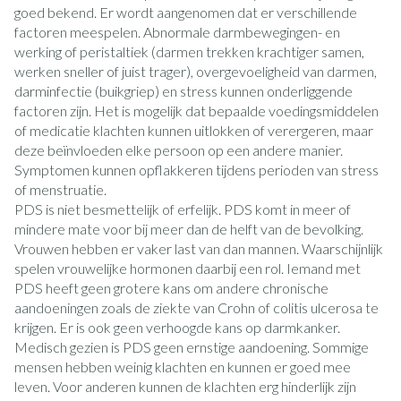
goed bekend. Er wordt aangenomen dat er verschillende
factoren meespelen. Abnormale darmbewegingen- en
werking of peristaltiek (darmen trekken krachtiger samen,
werken sneller of juist trager), overgevoeligheid van darmen,
darminfectie (buikgriep) en stress kunnen onderliggende
factoren zijn. Het is mogelijk dat bepaalde voedingsmiddelen
of medicatie klachten kunnen uitlokken of verergeren, maar
deze beïnvloeden elke persoon op een andere manier.
Symptomen kunnen opflakkeren tijdens perioden van stress
of menstruatie.
PDS is niet besmettelijk of erfelijk. PDS komt in meer of
mindere mate voor bij meer dan de helft van de bevolking.
Vrouwen hebben er vaker last van dan mannen. Waarschijnlijk
spelen vrouwelijke hormonen daarbij een rol. Iemand met
PDS heeft geen grotere kans om andere chronische
aandoeningen zoals de ziekte van Crohn of colitis ulcerosa te
krijgen. Er is ook geen verhoogde kans op darmkanker.
Medisch gezien is PDS geen ernstige aandoening. Sommige
mensen hebben weinig klachten en kunnen er goed mee
leven. Voor anderen kunnen de klachten erg hinderlijk zijn