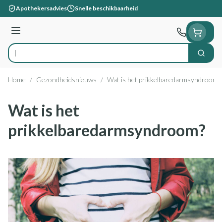
Ga naar de inhoud
Apothekersadvies
Snelle beschikbaarheid
Menu
Zoek
Product, merk, categorie...
Home
/
Gezondheidsnieuws
/
Wat is het prikkelbaredarmsyndroom?
Wat is het
prikkelbaredarmsyndroom?