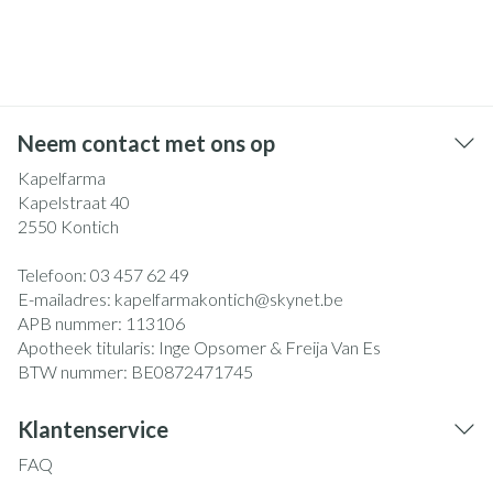
Neem contact met ons op
Kapelfarma
Kapelstraat 40
2550
Kontich
Telefoon:
03 457 62 49
E-mailadres:
kapelfarmakontich@
skynet.be
APB nummer:
113106
Apotheek titularis:
Inge Opsomer & Freija Van Es
BTW nummer:
BE0872471745
Klantenservice
FAQ