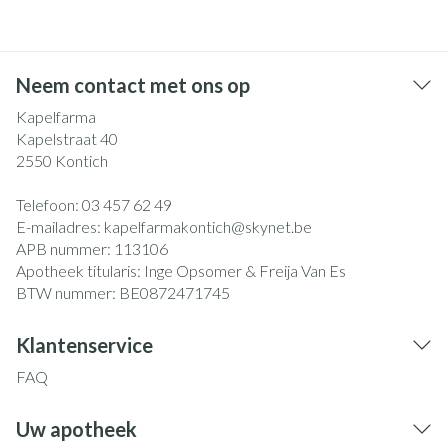
Neem contact met ons op
Kapelfarma
Kapelstraat 40
2550
Kontich
Telefoon:
03 457 62 49
E-mailadres:
kapelfarmakontich@
skynet.be
APB nummer:
113106
Apotheek titularis:
Inge Opsomer & Freija Van Es
BTW nummer:
BE0872471745
Klantenservice
FAQ
Uw apotheek