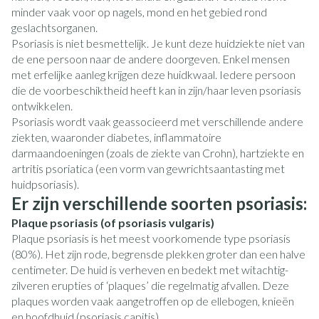
minder vaak voor op nagels, mond en het gebied rond
geslachtsorganen.
Psoriasis is niet besmettelijk. Je kunt deze huidziekte niet van
de ene persoon naar de andere doorgeven. Enkel mensen
met erfelijke aanleg krijgen deze huidkwaal. Iedere persoon
die de voorbeschiktheid heeft kan in zijn/haar leven psoriasis
ontwikkelen.
Psoriasis wordt vaak geassocieerd met verschillende andere
ziekten, waaronder diabetes, inflammatoire
darmaandoeningen (zoals de ziekte van Crohn), hartziekte en
artritis psoriatica (een vorm van gewrichtsaantasting met
huidpsoriasis).
Er zijn verschillende soorten psoriasis:
Plaque psoriasis (of psoriasis vulgaris)
Plaque psoriasis is het meest voorkomende type psoriasis
(80%). Het zijn rode, begrensde plekken groter dan een halve
centimeter. De huid is verheven en bedekt met witachtig-
zilveren erupties of ‘plaques’ die regelmatig afvallen. Deze
plaques worden vaak aangetroffen op de ellebogen, knieën
en hoofdhuid (psoriasis capitis).