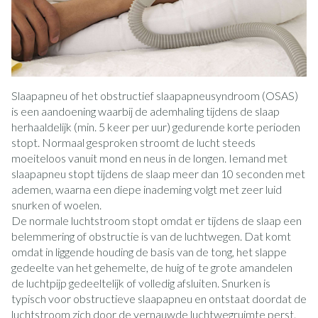
Slaapapneu of het obstructief slaapapneusyndroom (OSAS)
is een aandoening waarbij de ademhaling tijdens de slaap
herhaaldelijk (min. 5 keer per uur) gedurende korte perioden
stopt. Normaal gesproken stroomt de lucht steeds
moeiteloos vanuit mond en neus in de longen. Iemand met
slaapapneu stopt tijdens de slaap meer dan 10 seconden met
ademen, waarna een diepe inademing volgt met zeer luid
snurken of woelen.
De normale luchtstroom stopt omdat er tijdens de slaap een
belemmering of obstructie is van de luchtwegen. Dat komt
omdat in liggende houding de basis van de tong, het slappe
gedeelte van het gehemelte, de huig of te grote amandelen
de luchtpijp gedeeltelijk of volledig afsluiten. Snurken is
typisch voor obstructieve slaapapneu en ontstaat doordat de
luchtstroom zich door de vernauwde luchtwegruimte perst.