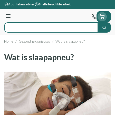
Ga naar de inhoud
Apothekersadvies
Snelle beschikbaarheid
Menu
Zoek
Product, merk, categorie...
Home
/
Gezondheidsnieuws
/
Wat is slaapapneu?
Wat is slaapapneu?