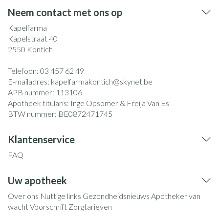
Neem contact met ons op
Kapelfarma
Kapelstraat 40
2550
Kontich
Telefoon:
03 457 62 49
E-mailadres:
kapelfarmakontich@
skynet.be
APB nummer:
113106
Apotheek titularis:
Inge Opsomer & Freija Van Es
BTW nummer:
BE0872471745
Klantenservice
FAQ
Uw apotheek
Over ons
Nuttige links
Gezondheidsnieuws
Apotheker van
wacht
Voorschrift
Zorgtarieven