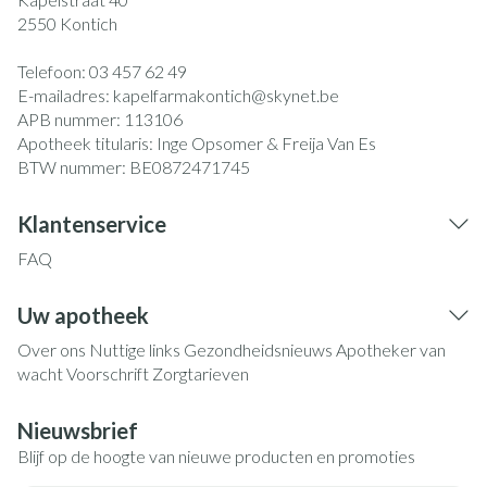
2550
Kontich
Telefoon:
03 457 62 49
E-mailadres:
kapelfarmakontich@
skynet.be
APB nummer:
113106
Apotheek titularis:
Inge Opsomer & Freija Van Es
BTW nummer:
BE0872471745
Klantenservice
FAQ
Uw apotheek
Over ons
Nuttige links
Gezondheidsnieuws
Apotheker van
wacht
Voorschrift
Zorgtarieven
Nieuwsbrief
Blijf op de hoogte van nieuwe producten en promoties