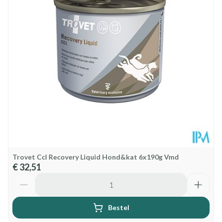
Biotine
2.1
Behoud
Kamertemperatuur (15°C - 25°C)
L-Lysine, monohydrochloride
7.8
DL-Methionine
7.8
Trovet Ccl Recovery Liquid Hond&kat 6x190g Vmd
€ 32,51
Aantal
Bestel