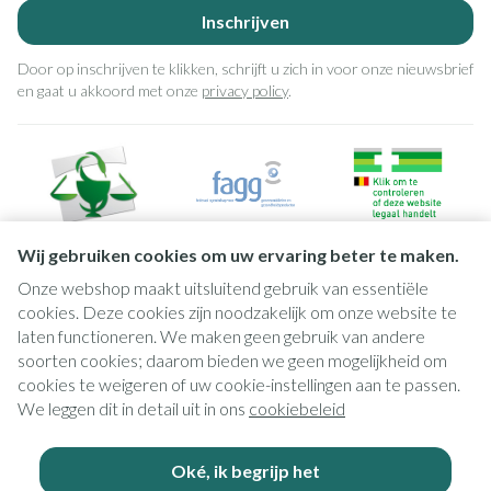
Inschrijven
Door op inschrijven te klikken, schrijft u zich in voor onze nieuwsbrief
en gaat u akkoord met onze
privacy policy
.
Wij gebruiken cookies om uw ervaring beter te maken.
Onze webshop maakt uitsluitend gebruik van essentiële
Juridische links
cookies. Deze cookies zijn noodzakelijk om onze website te
laten functioneren. We maken geen gebruik van andere
soorten cookies; daarom bieden we geen mogelijkheid om
cookies te weigeren of uw cookie-instellingen aan te passen.
We leggen dit in detail uit in ons
cookiebeleid
Oké, ik begrijp het