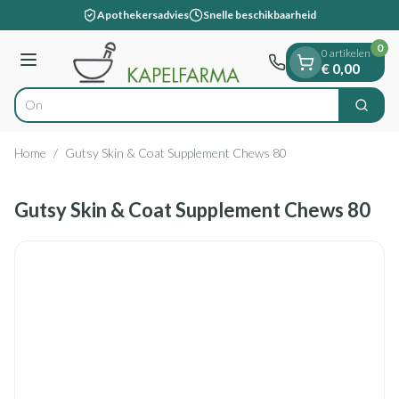
Dia 1 van 1
Ga naar de inhoud
Apothekersadvies
Snelle beschikbaarheid
0
0 artikelen
Menu
€ 0,00
Zoek
Product, merk, categorie...
Home
/
Gutsy Skin & Coat Supplement Chews 80
Gutsy Skin & Coat Supplement Chews 80