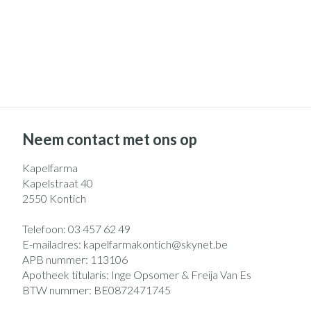
Neem contact met ons op
Kapelfarma
Kapelstraat 40
2550
Kontich
Telefoon:
03 457 62 49
E-mailadres:
kapelfarmakontich@
skynet.be
APB nummer:
113106
Apotheek titularis:
Inge Opsomer & Freija Van Es
BTW nummer:
BE0872471745