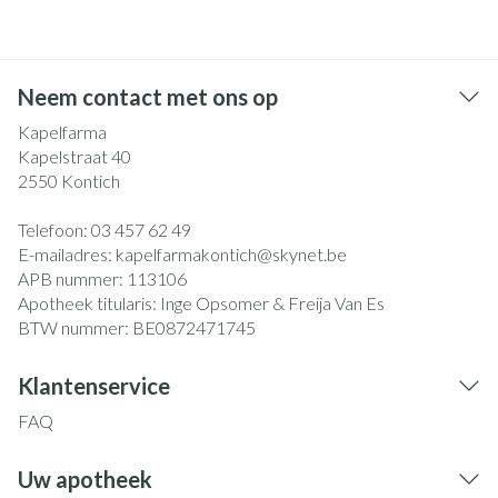
Neem contact met ons op
Kapelfarma
Kapelstraat 40
2550
Kontich
Telefoon:
03 457 62 49
E-mailadres:
kapelfarmakontich@
skynet.be
APB nummer:
113106
Apotheek titularis:
Inge Opsomer & Freija Van Es
BTW nummer:
BE0872471745
Klantenservice
FAQ
Uw apotheek