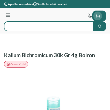
Ga naar de inhoud
Apothekersadvies
Snelle beschikbaarheid
Menu
Zoek
Product, merk, categorie...
Kalium Bichromicum 30k Gr 4g Boiron
Geneesmiddel