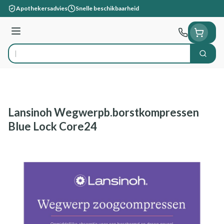
Ga naar de inhoud
Apothekersadvies
Snelle beschikbaarheid
Menu
Zoek
Product, merk, categorie...
Lansinoh Wegwerpb.borstkompressen
Blue Lock Core24