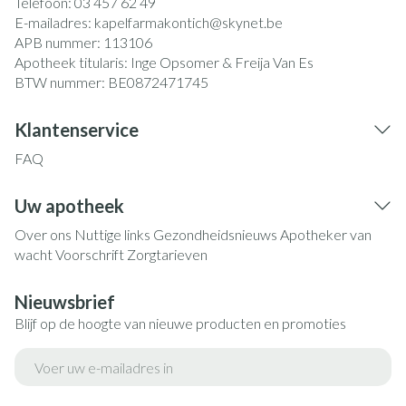
Telefoon:
03 457 62 49
E-mailadres:
kapelfarmakontich@
skynet.be
APB nummer:
113106
Apotheek titularis:
Inge Opsomer & Freija Van Es
BTW nummer:
BE0872471745
Klantenservice
FAQ
Uw apotheek
Over ons
Nuttige links
Gezondheidsnieuws
Apotheker van
wacht
Voorschrift
Zorgtarieven
Nieuwsbrief
Blijf op de hoogte van nieuwe producten en promoties
E-mail adres