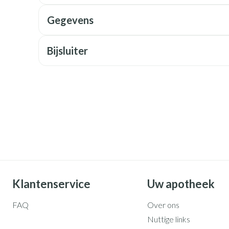
Mondmaskers
rging
Supplementen
Insectenwe
middelen
Gegevens
ssen
 geïrriteerde
Bijsluiter
Zelfbruiner
Scheren
Klantenservice
Uw apotheek
FAQ
Over ons
Nuttige links