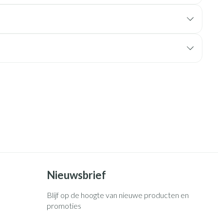
rende
Parfums en
geurproducten
CBD
Nieuwsbrief
Blijf op de hoogte van nieuwe producten en
promoties