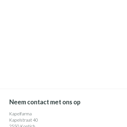
Pillendozen en
Gezichtsverzo
accessoires
Pigmentstoorni
Gevoelige huid -
huid
Gemengde huid
Doffe huid
Toon meer
Snurken
Neem contact met ons op
Kapelfarma
Kapelstraat 40
2550
Kontich