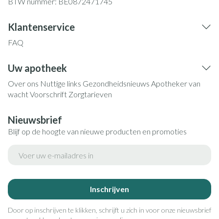
BTW nummer:
BE0872471745
Klantenservice
FAQ
Uw apotheek
Over ons
Nuttige links
Gezondheidsnieuws
Apotheker van
wacht
Voorschrift
Zorgtarieven
Nieuwsbrief
Blijf op de hoogte van nieuwe producten en promoties
E-mail adres
Inschrijven
Door op inschrijven te klikken, schrijft u zich in voor onze nieuwsbrief