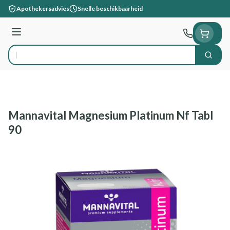
Ga naar de inhoud
Apothekersadvies
Snelle beschikbaarheid
Menu
Zoek
Product, merk, categorie...
Mannavital Magnesium Platinum Nf Tabl
90