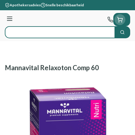
Ga naar de inhoud
Apothekersadvies
Snelle beschikbaarheid
Menu
Zoek
Product, merk, categorie...
Mannavital Relaxoton Comp 60