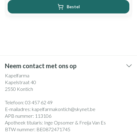
Bestel
Neem contact met ons op
Kapelfarma
Kapelstraat 40
2550
Kontich
Telefoon:
03 457 62 49
E-mailadres:
kapelfarmakontich@
skynet.be
APB nummer:
113106
Apotheek titularis:
Inge Opsomer & Freija Van Es
BTW nummer:
BE0872471745